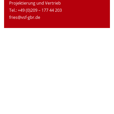
Projektierung und Vertrieb
Tel.: +49 (0)209 – 177 44 203
fries@vsf-gbr.de
Starten Sie Ihr
nächstes Projekt
mit uns!
Wir unterstützen Sie bei der Planung
und dem Aufbau Ihrer Veranstaltung
und sorgen für einen reibungslosen